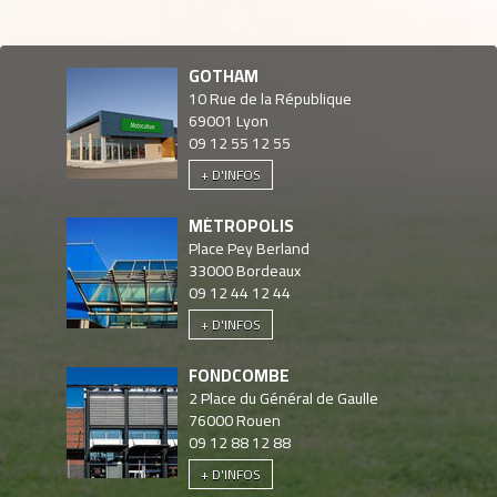
GOTHAM
10 Rue de la République
69001
Lyon
09 12 55 12 55
+ D'INFOS
MÉTROPOLIS
Place Pey Berland
33000
Bordeaux
09 12 44 12 44
+ D'INFOS
FONDCOMBE
2 Place du Général de Gaulle
76000
Rouen
09 12 88 12 88
+ D'INFOS