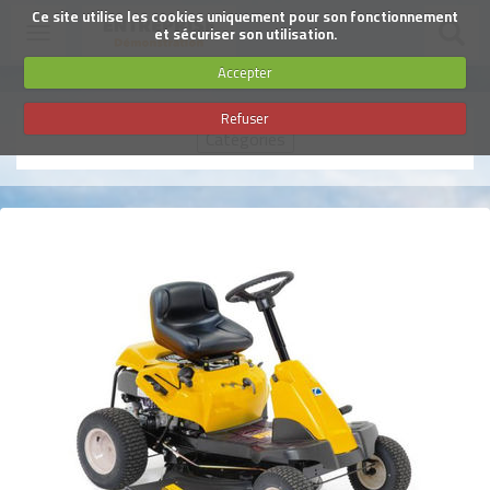
SUIVEZ-NOUS
Ce site utilise les cookies uniquement pour son fonctionnement
Toggle
et sécuriser son utilisation.
navigation
Accepter
Aller
Refuser
au
Catégories
contenu
principal