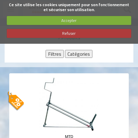
SUIVEZ-NOUS
Ce site utilise les cookies uniquement pour son fonctionnement
Toggle
et sécuriser son utilisation.
navigation
Accepter
Aller
Refuser
au
7 Produits
contenu
principal
Filtres
Catégories
MTD