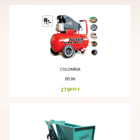
COLOMBIA
853N
279
€00 €