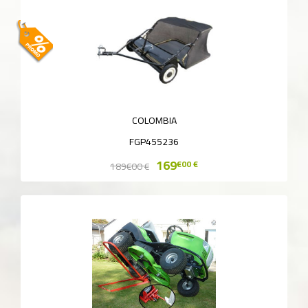
COLOMBIA
FGP455236
169
€00 €
189
€00 €