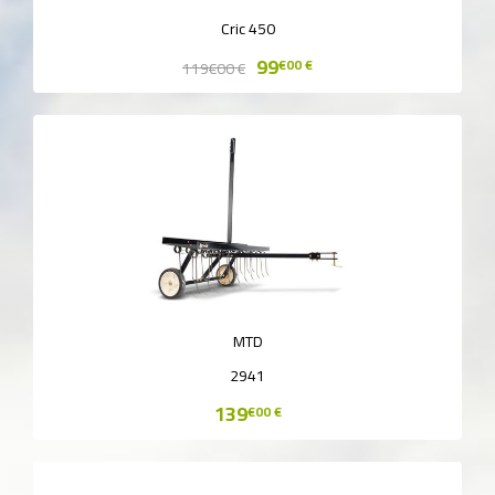
Cric 450
99
€00 €
119
€00 €
MTD
2941
139
€00 €