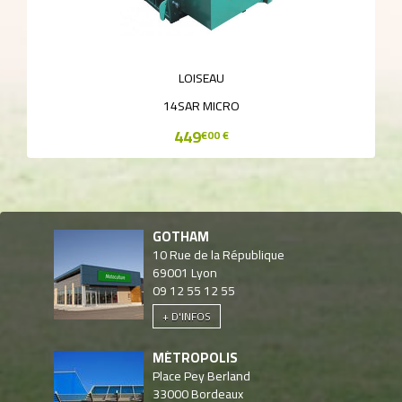
LOISEAU
14SAR MICRO
449
€00 €
GOTHAM
10 Rue de la République
69001
Lyon
09 12 55 12 55
+ D'INFOS
MÉTROPOLIS
Place Pey Berland
33000
Bordeaux