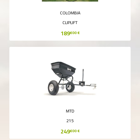
COLOMBIA
CLIPLIFT
189
€00 €
MTD
215
249
€00 €