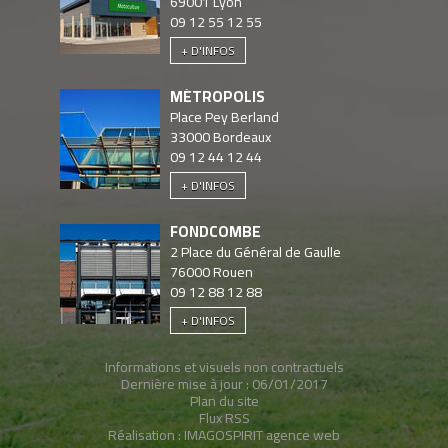
69001
Lyon
09 12 55 12 55
+ D'INFOS
MÉTROPOLIS
Place Pey Berland
33000
Bordeaux
09 12 44 12 44
+ D'INFOS
FONDCOMBE
2 Place du Général de Gaulle
76000
Rouen
09 12 88 12 88
+ D'INFOS
Informations et visuels non contractuels
Dernière mise à jour : 06/01/2017
Plan du site
Flux RSS
Réalisation :
IMAGOSPIRIT agence web