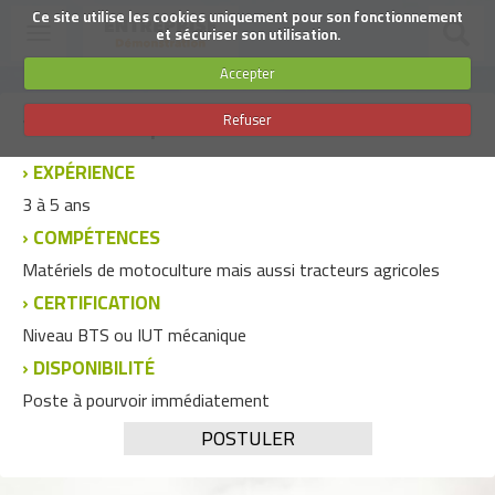
SUIVEZ-NOUS
Ce site utilise les cookies uniquement pour son fonctionnement
Toggle
et sécuriser son utilisation.
navigation
Accepter
Aller
Technicien réparateur 2
Refuser
au
contenu
principal
EXPÉRIENCE
3 à 5 ans
COMPÉTENCES
Matériels de motoculture mais aussi tracteurs agricoles
CERTIFICATION
Niveau BTS ou IUT mécanique
DISPONIBILITÉ
Poste à pourvoir immédiatement
POSTULER