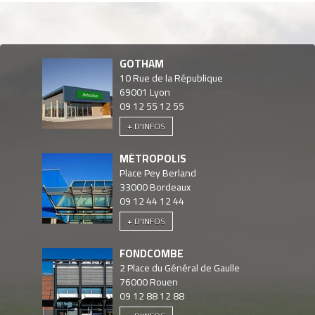
GOTHAM
10 Rue de la République
69001
Lyon
09 12 55 12 55
+ D'INFOS
MÉTROPOLIS
Place Pey Berland
33000
Bordeaux
09 12 44 12 44
+ D'INFOS
FONDCOMBE
2 Place du Général de Gaulle
76000
Rouen
09 12 88 12 88